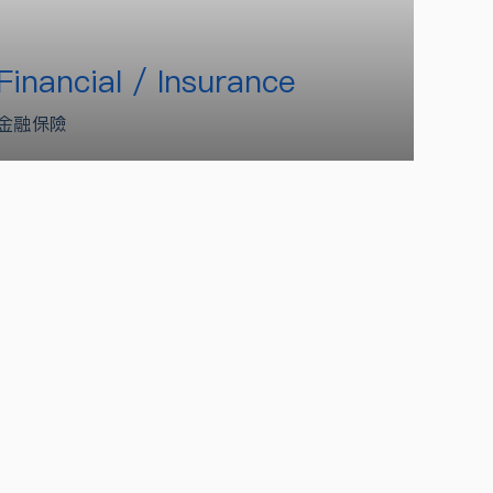
Financial / Insurance
金融保險