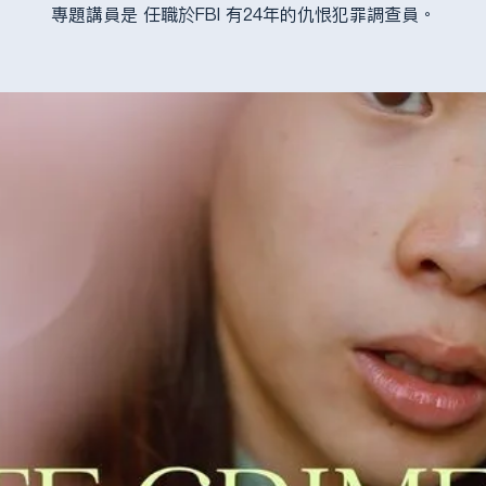
專題講員是 任職於FBI 有24年的仇恨犯罪調查員。