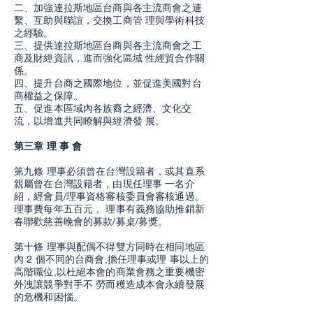
二、加強達拉斯地區台商與各主流商會之連
繫、互助與聯誼，交換工商管 理與學術科技
之經驗。
三、提供達拉斯地區台商與各主流商會之工
商及財經資訊，進而強化區域 性經貿合作關
係。
四、提升台商之國際地位，並促進美國對台
商權益之保障。
五、促進本區域內各族裔之經濟、文化交
流，以增進共同瞭解與經濟發 展。
第三章
理 事 會
第九條 理事必須曾在台灣設籍者，或其直系
親屬曾在台灣設籍者，由現任理事 一名介
紹，經會員/理事資格審核委員會審核通過。
理事費每年五百元， 理事有義務協助推銷新
春聯歡慈善晚會的募款/募桌/募獎。
第十條 理事與配偶不得雙方同時在相同地區
內 2 個不同的台商會,擔任理事或理 事以上的
高階職位,以杜絕本會的商業會務之重要機密
外洩讓競爭對手不 勞而穫造成本會永續發展
的危機和困惱。