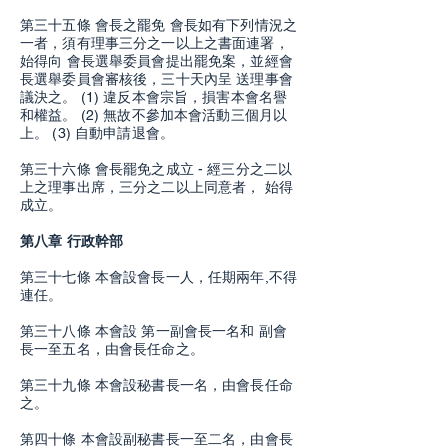
第三十五條 會長之罷免 會長如有下列情況之
一者，須有理事三分之一以上之書面連署，
始得向 會長選舉委員會提出罷免案，並經會
長選舉委員會審核後，三十天內呈 送理事會
議決之。 (1) 違反本會宗旨，損害本會名譽
和權益。 (2) 無故不參加本會活動三個月以
上。 (3) 自動申請退會。
第三十六條 會長罷免之成立 - 經三分之二以
上之理事出席，三分之二以上同意者， 始得
成立。
第八章 行政幹部
第三十七條 本會設會長一人，任期兩年,不得
連任。
第三十八條
本會設 第一副會長一名和 副會
長一至五名，由會長任命之。
第三十九條 本會設秘書長一名，由會長任命
之。
第四十條 本會設副秘書長一至二名，由會長