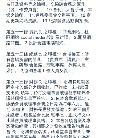
名冊及資料等之編輯。 9.協調會務之運作
（各工作委員會）。 10.會刊、大會手冊、年
鑑之編印。 11.選務委員會交辦事項。 12.定
期更新網站資訊。 13.紀錄開會活動與拍攝。
第五十一條 資訊長 之職權: 1.商會網站，社
區網站 social media 設計及維護。 2.開發網
路商機。 3.設計會議電腦程式。
第五十二條 總務長 之職權: 1,會場佈置：所
有會場所需的器具。（貴賓席、講員台、主
席台、榮譽 會長席、理監事席、列席人員
席）。 2,協調會埸工作人員及義工。
第五十三條 財務長 之職權: 1. 財務長應就各
固定收入部分之應收款、已收款、未收款及
支出款 項等，於每次理事會或理監事聯席會
議時應提出書面報告。 2. 依本會章程規定，
繳納會員或理事會費之日期為每年六月。逾
期 未繳者，財務長應發文催繳，如逾三個月
未繳者，應簽呈會長及 監事長，正式行文中
止其會員或理事資格。 3. 本會各項會議及專
案活動經費，其相關之財務收支報告均應由
會 長、財務長簽名後，函送監事會審查，並
由監事長簽名後，所提 出之財務報告方為有