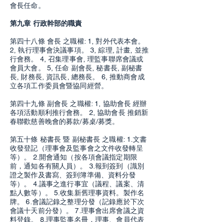
會長任命。
第九章 行政幹部的職責
第四十八條 會長 之職權: 1, 對外代表本會。
2, 執行理事會決議事項。 3, 綜理, 計畫, 並推
行會務。 4, 召集理事會, 理監事聯席會議或
會員大會。 5, 任命 副會長, 秘書長, 副秘書
長, 財務長, 資訊長, 總務長。 6, 推動商會成
立各項工作委員會暨協同經營。
第四十九條 副會長 之職權: 1, 協助會長 經辦
各項活動順利推行會務。 2, 協助會長 推銷新
春聯歡慈善晚會的募款/募桌/募獎。
第五十條 秘書長 暨 副秘書長 之職權: 1.文書
收發登記（理事會及監事會之文件收發轉呈
等）。 2.開會通知（按各項會議指定期限
前，通知各有關人員）。 3.報到簽到（識別
證之製作及書寫、簽到簿準備、資料分發
等）。 4.議事之進行事宜（議程、議案、清
點人數等）。 5.收集新舊理事資料。製作名
牌。 6.會議記錄之整理分發（記錄應於下次
會議十天前分發）。 7.理事會出席會議之資
料登錄。 8.理事監事名冊，理事、會員代表