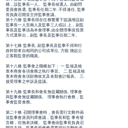
構，設監事長一人。 監事長候選人, 由顧問
委員會推選, 監事長任期二年. 不得連任, 監事
長負責召開並主持監事會議。
第十六條 監事長得在任務繁重下提議增設副
監事長一人至兩人及監事三人或以 上，副監
事長及監事須為本會理事,由全體理事採投票
方式選舉出，副監 事長及監事任期二年。
第十七條 監事長, 副監事長及監事不得和行
政幹部來自相同的公司或單位, 方能 擔起公
正客觀監督的職責。
第十八條 監事會之職權如下： 一.監核及檢
查本商會各項會務之執行事宜。 二.監核及檢
查本商會各項財務收支及各類會計報表。 三.
接受理事之申訴及提議。
第十九條 監事長和會長無從屬關係, 理事會
與監事會無從屬關係。 理事會執行會務，監
事會監督會務。
第二十條 召開理事會時，會長需行文郵件函
送監事會派員列席會議，監事長和監 事有發
言權，但無表決權。 監事會由監事長負責召
開並主持，監事長視會務需要得行文郵件函