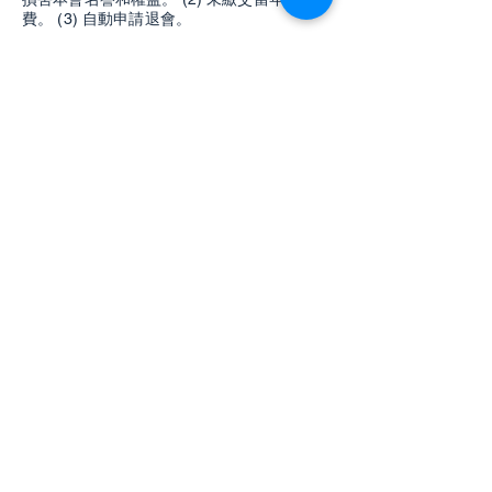
費。 (3) 自動申請退會。
第十一章 一般會員
第五十八條 凡認同本會宗旨的人士可申請為
一般會員。
第五十九條 一般會員之資格與職權如下：
一、凡認同本會宗旨的人士可申請為一般會
員。 二、本會一般會員享有參加商會為一般
會員所舉辦活動的權利。 三、本會一般會員
不得列席理事會議，無担任行政幹部之資
格。 四、本會一般會員可自費參加本會年會
及春節聯歡慈善晚會。
第十二 章 商會工作委員會
第六十條 商務拓展委員會：設主席一名，組
織幹部多名。 由會長及商務拓展委 員會委員
自行推選之。理事及諮詢理事均可自由參
加，不定期收取活動 費，費用由委員會委員
自行訂定之。職權如下: (1) 推動本會與本地
及各地主流商會之交流。 (2) 建立商會平
台，幫助理事獲得商機。 (3) 接待及協助來