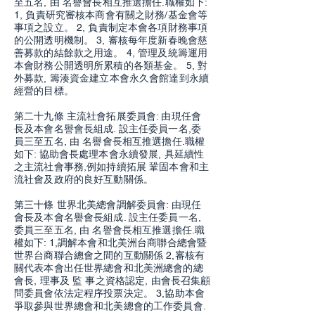
至五名, 由 名譽會長相互推選擔任.職權如下:
1, 負責研究審核本商會有關之財務/基金會等
事項之設立。 2, 負責制定本會各項財務事項
的公開透明機制。 3, 審核每年度新春晚會慈
善募款的結餘款之用途。 4, 管理及統籌運用
本會財務公開透明所累積的各類基金。 5, 對
外募款, 籌湊資金建立本會永久會館達到永續
經營的目標。
第二十九條 主流社會拓展委員會: 由現任會
長及本會名譽會長組成. 設主任委員一名,委
員三至五名, 由 名譽會長相互推選擔任.職權
如下: 協助會長處理本會永續發展, 具延續性
之主流社會事務,例如持續拓展 鞏固本會和主
流社會及政府的良好互動關係。
第三十條 世界北美總會調解委員會: 由現任
會長及本會名譽會長組成. 設主任委員一名,
委員三至五名, 由 名譽會長相互推選擔任.職
權如下: 1,調解本會和北美洲台商聯合總會暨
世界台商聯合總會之間的互動關係 2,審核有
關代表本會出任世界總會和北美洲總會的總
會長, 理事及 監 事之資格認定, 由會長召集顧
問委員會依法定程序投票決定。 3,協助本會
爭取參與世界總會和北美總會的工作委員會.