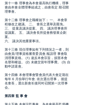
第十一條 理事會為本會最高執行機構，理事
會由本會全體理事組成之，由會長定 期召開
理事會。
第十二條 理事會之職權如下： 一、 本會章
程修改之建議。 二、 會長之選舉及罷免。
三、 提案及議決提案。 四、 議決理事會所
提議案。 五、 議決會長所提會務發展企劃
案。
六、 議決其他重要事項。
第十三條 現任理事如有下列情況之一者，則
由會員/理事資格審查委員會,報請理 事會取
消理事資格。 (1) 違反本會宗旨，損害本會
名譽和權益。 (2) 未繳交當年理事費。 (3) 自
動申請退會。
第十四條 本會理事會暨會員代表大會定期在
每年 6 月份舉行年會. 依次選出理事， 後提
名㑹長，選出新會长後同时召開第一次理事
会。
第四章 監 事 會
第十五條 本會設監事會，為本會最高監督機