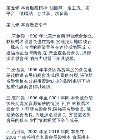
第五條 本會服務精神: 組團隊、走主流、搭
平台、做聯結、存共享、求多贏
第六條 本會歷史沿革:
一,草創期: 1992 年北美洲台商聯合總會創立,
林根喬名譽會長也在當年 於達拉斯地區號召
一批來自台灣的商業菁英在達拉斯地區成 立
達福地區台灣商會,在 黃金森名譽會長, 洪德
源名譽會長 的努力經營下漸具規模。
二,分裂期: 1995 年本會因為當年度的會長選
舉後敗選者另組商會造成嚴 重的分裂,張茂雄
名譽會長在分裂後資源缺少的艱難處境下挑
起重任讓商會得以延續。
三,奮鬥期: 1996 年至 2001 年間,本會被分裂
後長期處於資源短缺的情況 下,在 林根喬名
譽會長,方菲菲名譽會長,陳強華名譽會長, 陳
福榮名譽會長, 周建源名譽會長, 方芸芸名譽
會長的艱辛 奮鬥慘澹經營下辛苦成長。
四,茁壯期: 2002 年至 2018 年間,本會在
2002 年由谷祖光名譽會長帶領本 會深耕主