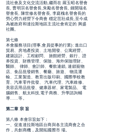
流社會及文化交流活動,繼而在 羅玉昭名譽會
長, 曹明宗名譽會長,朱勵名譽會長, 鍾開瑞名
譽會長, 陳世修名譽會長, 李庭槐名譽會長的
勞心勞力經營下令商會 穩定茁壯成長,至今成
為被政府和達拉斯地區主流社會肯定的 興盛
社團。
第七條
本會服務項目(理事,會員從事的行業): 進出口
貿易、房地產投資、土地開發、公寓經營、
建築設計、工程顧問、 旅館經營、銀行、證
券投資、財務管理、保險、海外保險理財、
醫師、 律師、會計師、餐飲連鎖, 連鎖寵物
店、食品批發銷售、餐廳、旅遊、 物流運
輸、工業製造、教育出版印刷、國際學校教
育、汽車零件批發、 汽車代理、汽車維修、
美容店用品批發、健康器材、家電製品、 電
腦銷售、航太科技,電子商務、升學諮詢輔
導……等。
第二章 宗 旨
第八條 本會宗旨如下：
一、促進達拉斯地區台商與各主流商會之合
作，共創商機，及開拓國際市 場。