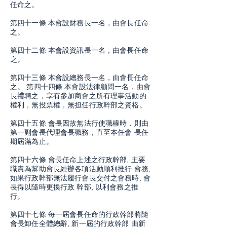
任命之。
第四十一條 本會設財務長一名，由會長任命
之。
第四十二條 本會設資訊長一名，由會長任命
之。
第四十三條 本會設總務長一名，由會長任命
之。 第四十四條 本會設法律顧問一名，由會
長禮聘之，享有參加商會之所有理事活動的
權利，無投票權，無担任行政幹部之資格。
第四十五條 會長因故無法行使職權時，則由
第一副會長代理會長職務，直至本任會 長任
期屆滿為止。
第四十六條 會長任命上述之行政幹部, 主要
職責為幫助會長經辦各項活動順利推行 會務,
如果行政幹部無法履行會長交付之會務時, 會
長得以隨時更換行政 幹部, 以利會務之推
行。
第四十七條 每一屆會長任命的行政幹部將隨
會長卸任全體總辭, 新一屆的行政幹部 由新