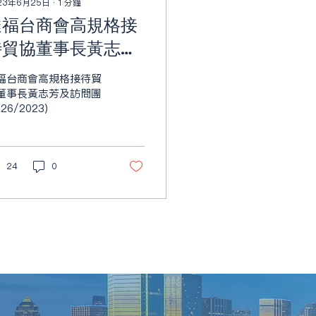
23年6月25日
∙
1
分鐘
達福台商會高規格接
待貿協董事長黃志芳
及訪問團
福台商會高規格接待貿
董事長黃志芳及訪問團
/26/2023)
24
0