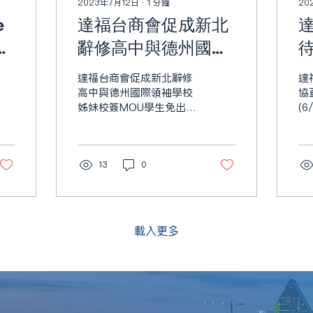
2023年7月12日
∙
1
分鐘
20
e
達福台商會促成新北
n回
辭修高中與德州國際
領袖學校姊妹校簽
達福台商會促成新北辭修
達
MOU學生免出國拿台
高中與德州國際領袖學校
協
姊妹校簽MOU學生免出國
(6
美雙文憑
拿台美雙文憑 (7-13-23)
13
0
載入更多