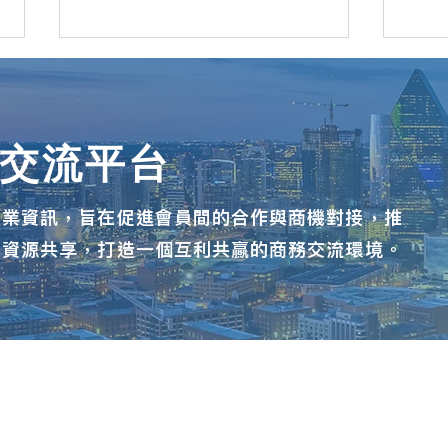
機交流平台
產業資訊，旨在促進會員間的合作與商機對接，推
達福台商會促成新北辭修高中
達福
與資源共享，打造一個互利共贏的商務交流環境。
與德州國際領袖學校姊妹校簽
事長
MOU學生免出國拿台美雙文憑
宗旨及活動方向
組織結構
商機一覽