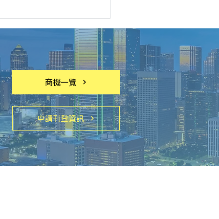
商機一覽
台商會高規格接待貿協董
申請刊登資訊
黃志芳及訪問團
活動資訊
聯絡我們